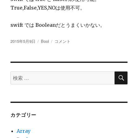
True,False,YES,NOは使用不可。
swift では Booleanだとうまくいかない。
投
2015年5月9日
カ
Bool
Bool
コメント
稿
テ
に
日:
ゴ
リ
ー
検
検
索
索
対
象:
カテゴリー
Array