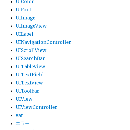
UIColor
UIFont
UIImage
UIImageView
UILabel
UINavigationController
UIScrollView
UISearchBar
UITableView
UITextField
UITextView
UIToolbar
UIView
UIViewController
var
エラー