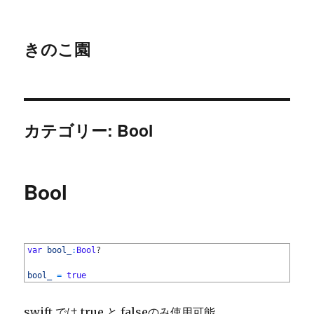
きのこ園
カテゴリー: Bool
Bool
1
var
bool_
:
Bool
?
2
3
bool_
=
true
swift では true と falseのみ使用可能。