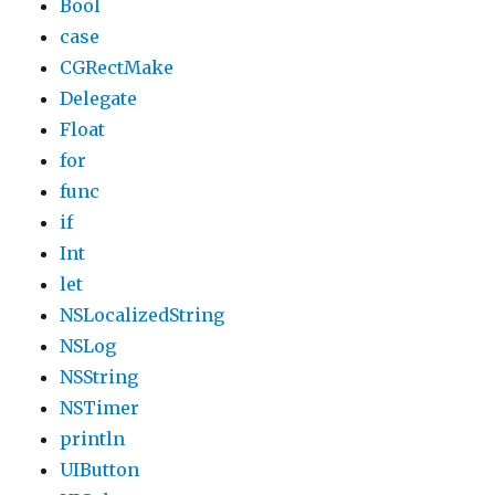
Bool
case
CGRectMake
Delegate
Float
for
func
if
Int
let
NSLocalizedString
NSLog
NSString
NSTimer
println
UIButton